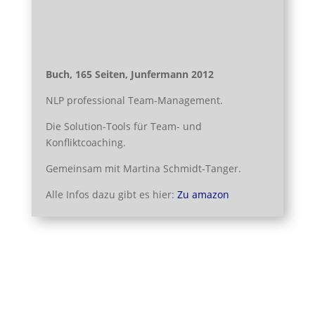
Buch, 165 Seiten, Junfermann 2012
NLP professional Team-Management.
Die Solution-Tools für Team- und
Konfliktcoaching.
Gemeinsam mit Martina Schmidt-Tanger.
Alle Infos dazu gibt es hier:
Zu amazon