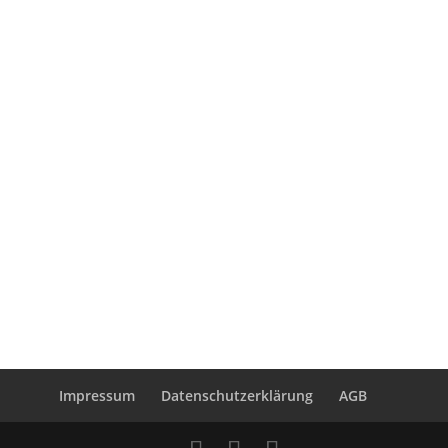
Hier finden Sie die Vortrags- und Seminarthemen
Mehr erfahren ... >
Referenzen
Das sagen unsere Teilnehmer und Klienten
Mehr erfahren ... >
Impressum
Datenschutzerklärung
AGB